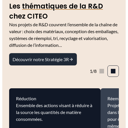
Les
thématiques de la R&D
chez CITEO
Nos projets de R&D couvrent l’ensemble de la chaîne de
valeur : choix des matériaux, conception des emballages,
systèmes de réemploi, tri, recyclage et valorisation,
diffusion de l’information…
Découvrir notre Stratégie 3R
1/8
Réduction
Réemploi
Ensemble des actions visant à réduire à
Projets vi
la source les quantités de matière
dans leque
consommées.
pour être u
même usage