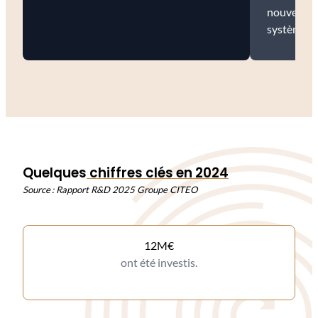
nouvelles 
système ex
Quelques
chiffres clés en 2024
Source : Rapport R&D 2025 Groupe CITEO
12M€
ont été investis.