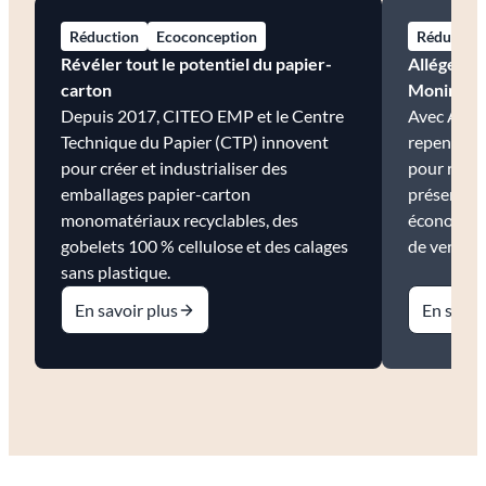
Réduction
Ecoconception
Réduction
Révéler tout le potentiel du papier-
Alléger le
carton
Monin
Depuis 2017, CITEO EMP et le Centre
Avec Adel
Technique du Papier (CTP) innovent
repense la
pour créer et industrialiser des
pour rédui
emballages papier-carton
préservant 
monomatériaux recyclables, des
économisan
gobelets 100 % cellulose et des calages
de verre p
sans plastique.
En savoir plus
En savoi